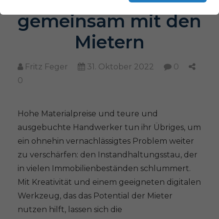
gemeinsam mit den
Mietern
Fritz Feger
31. Oktober 2022
0
0
Hohe Materialpreise und teure und
ausgebuchte Handwerker tun ihr Übriges, um
ein ohnehin vernachlässigtes Problem weiter
zu verschärfen: den Instandhaltungsstau, der
in vielen Immobilienbeständen schlummert.
Mit Kreativität und einem geeigneten digitalen
Werkzeug, das das Potential der Mieter
nutzen hilft, lassen sich die