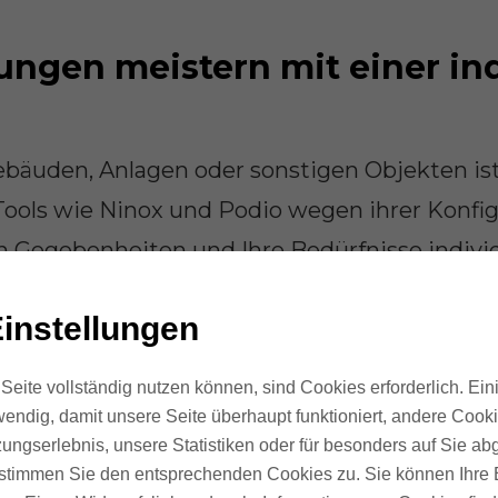
ungen meistern mit einer in
bäuden, Anlagen oder sonstigen Objekten ist
ools wie Ninox und Podio wegen ihrer Konfig
en Gegebenheiten und Ihre Bedürfnisse indivi
, z.B. Standort > Gebäude > Wohneinheit > Ra
instellungen
rt nicht nur die Datenpflege. Eine systemati
ntsprechende Bezeichnung von Objekten mach
Seite vollständig nutzen können, sind Cookies erforderlich. Ein
 Aufgabe zu erledigen ist.
endig, damit unsere Seite überhaupt funktioniert, andere Cookie
ungserlebnis, unsere Statistiken oder für besonders auf Sie ab
te stimmen Sie den entsprechenden Cookies zu. Sie können Ihre 
 auch die Grundlage geschaffen, den Erledigu