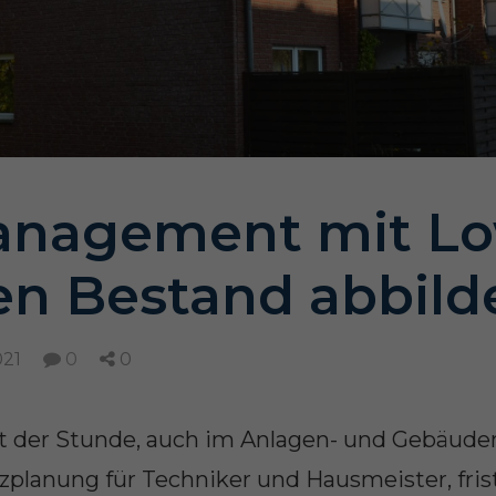
Management mit Low
en Bestand abbild
021
0
0
bot der Stunde, auch im Anlagen- und Gebäu
zplanung für Techniker und Hausmeister, fri